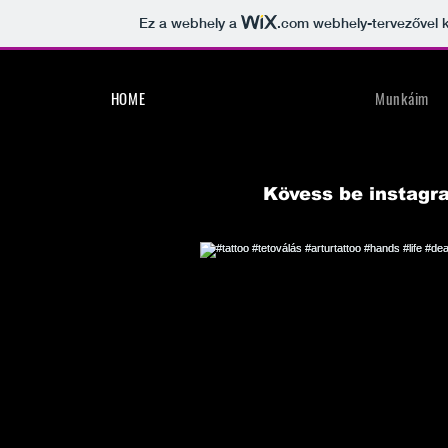
Ez a webhely a
.com
webhely-tervezővel k
HOME
Munkáim
Kövess be instag